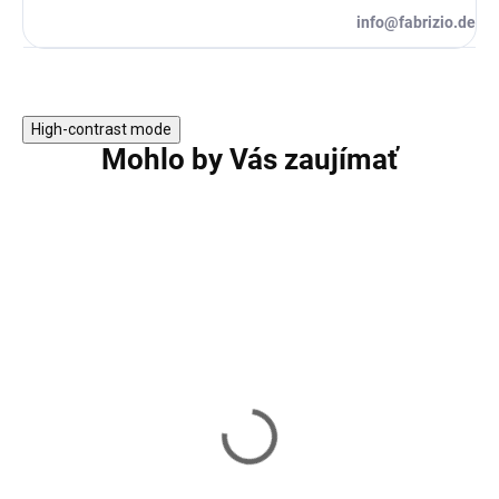
info@fabrizio.de
High-contrast mode
Mohlo by Vás zaujímať
Krycia plachta na bazén
Krycia plachta n