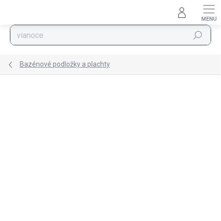
Prejsť na obsah
Hľadať
Bazénové podložky a plachty
Podrobnosti hodnotenia
Neohodnotené
ZNAČKA:
BESTWAY