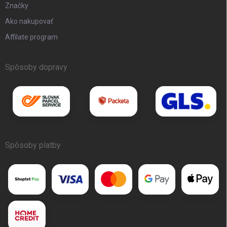
Značky
Ako nakupovať
Affilate program
Spôsoby dopravy
Spôsoby platby