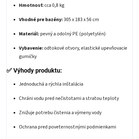
Hmotnosť:
cca 0,8 kg
Vhodné pre bazény:
305 x 183 x 56 cm
Materiál:
pevný a odolný PE (polyetylén)
Vybavenie:
odtokové otvory, elastické upevňovacie
gumičky
✅
Výhody produktu:
Jednoduchá a rýchla inštalácia
Chráni vodu pred nečistotami a stratou teploty
Znižuje potrebu čistenia a výmeny vody
Ochrana pred poveternostnými podmienkami