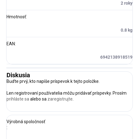
2 roky
Hmotnosť
:
0.8 kg
EAN
:
6942138918519
Diskusia
Buďte prvý, kto napíše príspevok k tejto položke.
Len registrovaní používatelia môžu pridávať príspevky. Prosím
prihláste sa
alebo sa
zaregistrujte
.
Výrobná spoločnosť
: