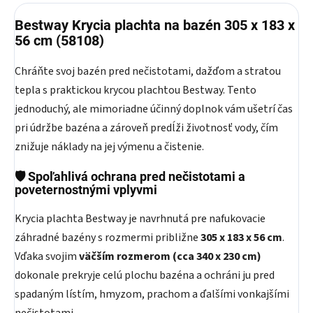
Bestway Krycia plachta na bazén 305 x 183 x
56 cm (58108)
Chráňte svoj bazén pred nečistotami, dažďom a stratou
tepla s praktickou krycou plachtou Bestway. Tento
jednoduchý, ale mimoriadne účinný doplnok vám ušetrí čas
pri údržbe bazéna a zároveň predĺži životnosť vody, čím
znižuje náklady na jej výmenu a čistenie.
🛡
Spoľahlivá ochrana pred nečistotami a
poveternostnými vplyvmi
Krycia plachta Bestway je navrhnutá pre nafukovacie
záhradné bazény s rozmermi približne
305 x 183 x 56 cm
.
Vďaka svojim
väčším rozmerom (cca 340 x 230 cm)
dokonale prekryje celú plochu bazéna a ochráni ju pred
spadaným lístím, hmyzom, prachom a ďalšími vonkajšími