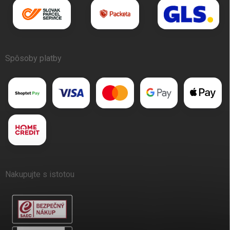
Spôsoby platby
Nakupujte s istotou