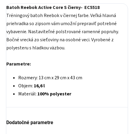
Batoh Reebok Active Core S čierny- EC5518
Tréningový batoh Reebok v čiernej farbe. Veľká hlavná
priehradka so zipsom vám umožní prepraviť potrebné
vybavenie. Nastaviteľné polstrované ramenné popruhy.
Bočné vrecká zo sieťoviny na osobné veci. Vyrobené z
polyesteru s hladkou väzbou.
Parametre:
Rozmery: 13 cm x 29 cm x 43 cm
Objem:
16,6 l
Materiál:
100% polyester
Dodatočné parametre