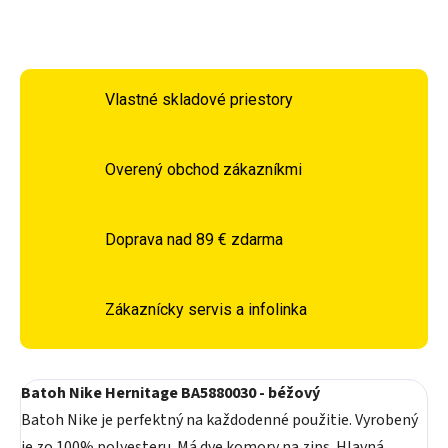
OPÝTAŤ SA
STRÁŽIŤ
Vlastné skladové priestory
Overený obchod zákazníkmi
Doprava nad 89 € zdarma
Zákaznícky servis a infolinka
Batoh Nike Hernitage BA5880030 - béžový
Batoh Nike je perfektný na každodenné použitie. Vyrobený
je zo 100% polyesteru. Má dve komory na zips. Hlavná