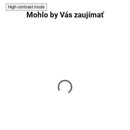
High-contrast mode
Mohlo by Vás zaujímať
Turistický batoh SPRINGOS
Bežecký batoh J
CS0048 - čierny
NILS Camp NC179
21,90 €
28,90 €
Skladom
Skladom