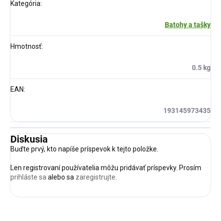
Kategória
:
Batohy a tašky
Hmotnosť
:
0.5 kg
EAN
:
193145973435
Diskusia
Buďte prvý, kto napíše príspevok k tejto položke.
Len registrovaní používatelia môžu pridávať príspevky. Prosím
prihláste sa
alebo sa
zaregistrujte
.