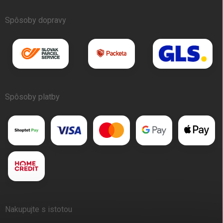
Spôsoby dopravy
Spôsoby platby
Nakupujte s istotou