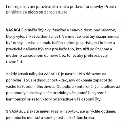
Len registrovaní používatelia môžu pridávať príspevky. Prosím
prihláste sa
alebo sa
zaregistrujte
.
VASAGLE
prináša štýlový, funkčný a cenovo dostupný nábytok,
ktorý vylepší každú domácnosť. Veríme, že kvalitný dizajn nemusí
byť drahý – práve naopak. Naším cieľom je sprístupniť krásne a
praktické riešenia bývania pre každého, kto túži po útulnom a
moderne zariadenom domove bez toho, aby prekročil svoj
rozpočet.
Každý kúsok nábytku VASAGLE je navrhnutý s dôrazom na
pohodlie, štýl a jednoduchosť – tak, aby dokonale zapadol do
vášho každodenného života. Od políc a konferenčných stolíkov až
po komody a skrinky, naše produkty vám pomôžu vytvoriť
harmonický priestor, ktorý odzrkadľuje váš osobný štýl.
S VASAGLE získate nielen krásny nábytok, ale aj rýchle dodanie,
jednoduchú montáž a spokojnosť na každom kroku.