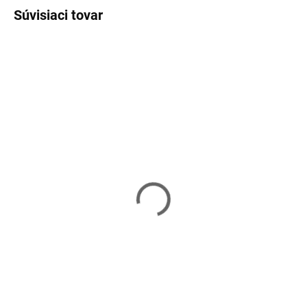
Súvisiaci tovar
TIP
TIP
DOPRAVA ZADARMO
DOPRAVA ZADARMO
Skladom
Vypredané
Barový stôl
Jedálenský stôl
VASAGLE LBT91X
VASAGLE KDT75X
108,90 €
104,99 €
Do košíka
Detail