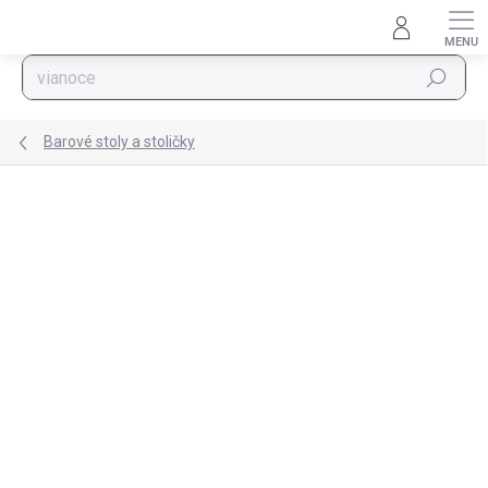
Prejsť na obsah
Hľadať
Barové stoly a stoličky
Podrobnosti hodnotenia
Neohodnotené
ZNAČKA:
VASAGLE