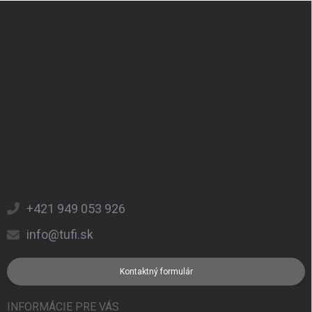
Zápätie
+421 949 053 926
info@tufi.sk
Kontaktný formulár
INFORMÁCIE PRE VÁS