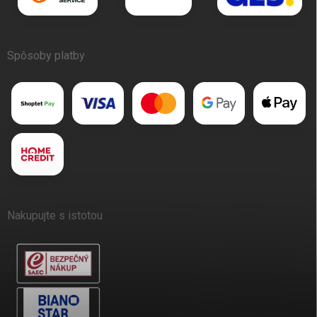
Spôsoby platby
Nakupujte s istotou