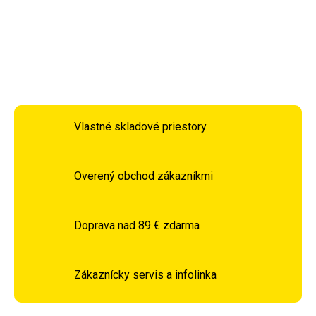
taniere, poháre a príbory.
DETAILNÉ INFORMÁCIE
OPÝTAŤ SA
STRÁŽIŤ
Vlastné skladové priestory
Overený obchod zákazníkmi
Doprava nad 89 € zdarma
Zákaznícky servis a infolinka