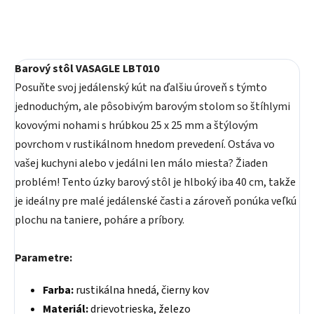
Barový stôl VASAGLE LBT010
Posuňte svoj jedálenský kút na ďalšiu úroveň s týmto
jednoduchým, ale pôsobivým barovým stolom so štíhlymi
kovovými nohami s hrúbkou 25 x 25 mm a štýlovým
povrchom v rustikálnom hnedom prevedení. Ostáva vo
vašej kuchyni alebo v jedálni len málo miesta? Žiaden
problém! Tento úzky barový stôl je hlboký iba 40 cm, takže
je ideálny pre malé jedálenské časti a zároveň ponúka veľkú
plochu na taniere, poháre a príbory.
Parametre:
Farba:
rustikálna hnedá, čierny kov
Materiál:
drievotrieska, železo