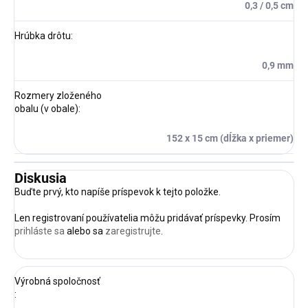
0,3 / 0,5 cm
Hrúbka drôtu
:
0,9 mm
Rozmery zloženého
obalu (v obale)
:
152 x 15 cm (dĺžka x priemer)
Diskusia
Buďte prvý, kto napíše príspevok k tejto položke.
Len registrovaní používatelia môžu pridávať príspevky. Prosím
prihláste sa
alebo sa
zaregistrujte
.
Výrobná spoločnosť
: