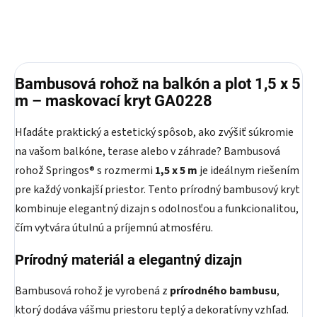
Bambusová rohož na balkón a plot 1,5 x 5
m – maskovací kryt GA0228
Hľadáte praktický a estetický spôsob, ako zvýšiť súkromie
na vašom balkóne, terase alebo v záhrade? Bambusová
rohož Springos® s rozmermi
1,5 x 5 m
je ideálnym riešením
pre každý vonkajší priestor. Tento prírodný bambusový kryt
kombinuje elegantný dizajn s odolnosťou a funkcionalitou,
čím vytvára útulnú a príjemnú atmosféru.
Prírodný materiál a elegantný dizajn
Bambusová rohož je vyrobená z
prírodného bambusu
,
ktorý dodáva vášmu priestoru teplý a dekoratívny vzhľad.