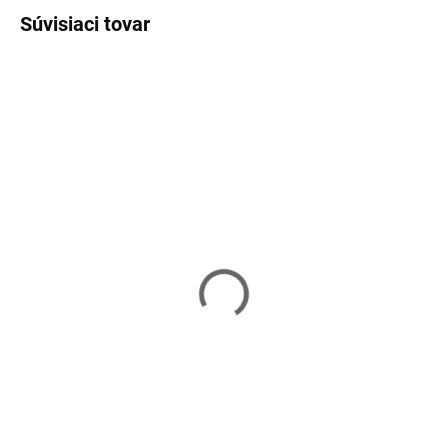
Súvisiaci tovar
Skladom
Skladom
Bambusová rohož na
Bambusová rohož na
balkón a plot 1 x 3 m –
balkón a plot 1,2 x 5 m –
maskovací kryt a
maskovací kryt a
zástena GA0232
zástena GA0230
16,99 €
27,99 €
Do košíka
Do košíka