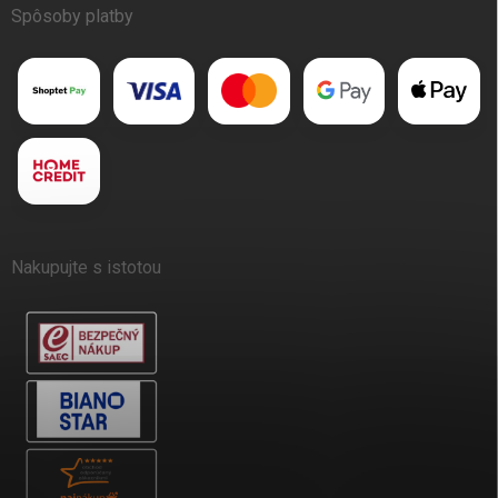
Spôsoby platby
Nakupujte s istotou