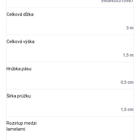
5908455310987
Celková dĺžka
:
3 m
Celková výška
:
1,5 m
Hrúbka pásu
:
0,5 cm
Šírka prúžku
:
1,5 cm
Rozstup medzi
lamelami
: