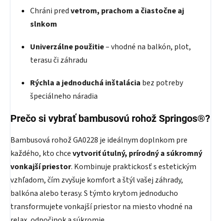
Chráni pred
vetrom, prachom a čiastočne aj
slnkom
Univerzálne použitie
– vhodné na balkón, plot,
terasu či záhradu
Rýchla a jednoduchá inštalácia
bez potreby
špeciálneho náradia
Prečo si vybrať bambusovú rohož Springos®?
Bambusová rohož GA0228 je ideálnym doplnkom pre
každého, kto chce
vytvoriť útulný, prírodný a súkromný
vonkajší priestor
. Kombinuje praktickosť s estetickým
vzhľadom, čím zvyšuje komfort a štýl vašej záhrady,
balkóna alebo terasy. S týmto krytom jednoducho
transformujete vonkajší priestor na miesto vhodné na
relax, odpočinok a súkromie.