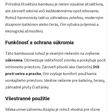
Prírodná štruktúra bambusu je nielen vizuálne atraktívna,
ale zároveň odolná voči každodennému opotrebovaniu.
Rohož harmonicky ladí so záhradnou zeleňou, moderným
dizajnom balkónov alebo terás, čím vytvára príjemnú a
ekologickú atmosféru.
Funkčnosť a ochrana súkromia
Táto bambusová rohož je skvelým riešením na zvýšenie
súkromia
. Obmedzuje viditeľnosť zvonku a poskytuje pocit
intímneho priestoru. Zároveň pôsobí ako čiastočný
štít
proti vetru a prachu
, čím zvyšuje komfort používania
vonkajšieho priestoru. Ideálne riešenie pre balkóny, terasy,
záhradné ploty či altánky.
Všestranné použitie
Vďaka univerzálnemu dizajnu je rohož vhodná pre rôzne