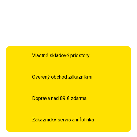
čím vytvára útulnú a príjemnú atmosféru.
DETAILNÉ INFORMÁCIE
OPÝTAŤ SA
STRÁŽIŤ
Vlastné skladové priestory
Overený obchod zákazníkmi
Doprava nad 89 € zdarma
Zákaznícky servis a infolinka