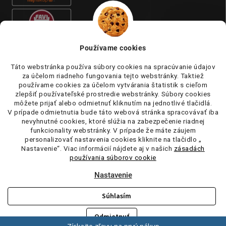
Používame cookies
Táto webstránka používa súbory cookies na spracúvanie údajov
za účelom riadneho fungovania tejto webstránky. Taktiež
používame cookies za účelom vytvárania štatistik s cieľom
zlepšiť používateľské prostredie webstránky. Súbory cookies
môžete prijať alebo odmietnuť kliknutím na jednotlivé tlačidlá.
V prípade odmietnutia bude táto webová stránka spracovávať iba
nevyhnutné cookies, ktoré slúžia na zabezpečenie riadnej
funkcionality webstránky. V prípade že máte záujem
personalizovať nastavenia cookies kliknite na tlačidlo „
Nastavenie“. Viac informácií nájdete aj v našich
zásadách
používania súborov cookie
Nastavenie
Súhlasím
Copyright 2026
tufi.sk
. Všetky práva vyhradené.
Upraviť nastavenie
cookies
Odmietnuť
Vytvoril Shoptet