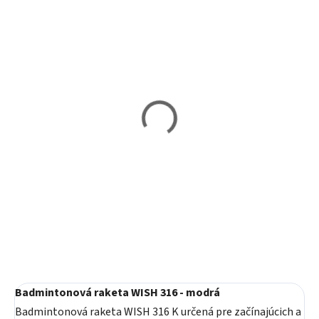
Skladom
Skladom
Badmintonová raketa
Badmintonová raketa
WISH 307
WISH 316 - červená
5,40 €
7,80 €
Do košíka
Do košíka
Badmintonová raketa WISH 316 - modrá
Badmintonová raketa WISH 316 K určená pre začínajúcich a