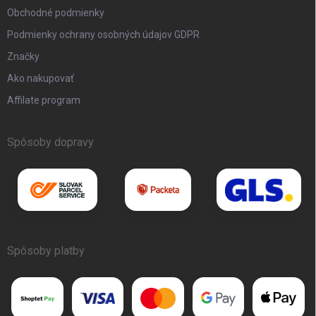
Obchodné podmienky
Podmienky ochrany osobných údajov GDPR
Značky
Ako nakupovať
Affilate program
Spôsoby dopravy
Spôsoby platby