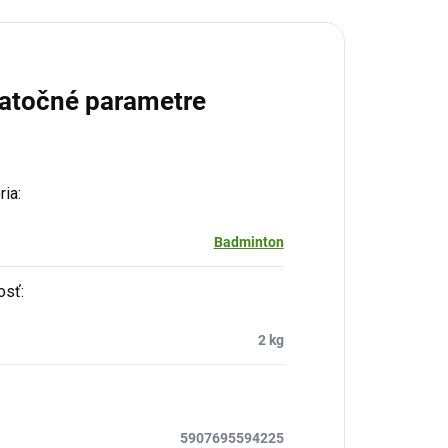
atočné parametre
ria
:
Badminton
osť
:
2 kg
5907695594225