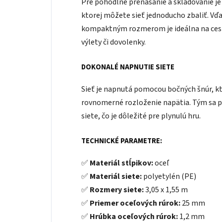
Pre pohodlné prenášanie a skladovanie je 
ktorej môžete sieť jednoducho zbaliť. Vďa
kompaktným rozmerom je ideálna na cesto
výlety či dovolenky.
DOKONALÉ NAPNUTIE SIETE
Sieť je napnutá pomocou bočných šnúr, k
rovnomerné rozloženie napätia. Tým sa 
siete, čo je dôležité pre plynulú hru.
TECHNICKÉ PARAMETRE:
✅
Materiál stĺpikov:
oceľ
✅
Materiál siete:
polyetylén (PE)
✅
Rozmery siete:
3,05 x 1,55 m
✅
Priemer oceľových rúrok:
25 mm
✅
Hrúbka oceľových rúrok:
1,2 mm