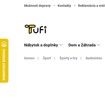
Prejsť na obsah
Možnosti dopravy
Kontakty
Reklamácia a vrát
Nábytok a doplnky
Dom a Záhrada
Domov
Šport
Športy a hry
Badminton
Neohodnotené
Podrobnosti hodnote