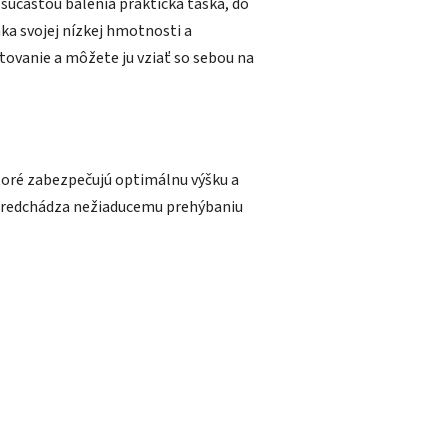
súčasťou balenia praktická taška, do
ka svojej nízkej hmotnosti a
vanie a môžete ju vziať so sebou na
toré zabezpečujú optimálnu výšku a
predchádza nežiaducemu prehýbaniu