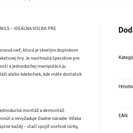
NILS – IDEÁLNA VOĽBA PRE
Dod
tonová sieť, ktorá je skvelým doplnkom
Kategó
ketovej hry. Je navrhnutá špeciálne pre
osti a jednoduchej manipulácii ju
pláži alebo kdekoľvek, kde máte dostatok
Hmotn
ej jednoduchá montáž a demontáž.
EAN
:
minút a nevyžaduje žiadne náradie. Vďaka
úplne každý – stačí spojiť oceľové rúrky,