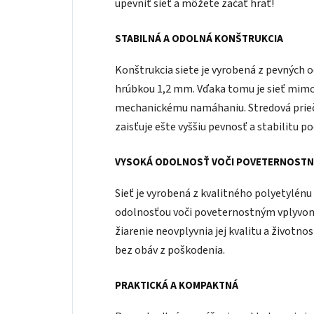
upevniť sieť a môžete začať hrať!
STABILNÁ A ODOLNÁ KONŠTRUKCIA
Konštrukcia siete je vyrobená z pevných 
hrúbkou 1,2 mm. Vďaka tomu je sieť mimor
mechanickému namáhaniu. Stredová priečka
zaisťuje ešte vyššiu pevnosť a stabilitu po
VYSOKÁ ODOLNOSŤ VOČI POVETERNOST
Sieť je vyrobená z kvalitného polyetylénu
odolnosťou voči poveternostným vplyvom. 
žiarenie neovplyvnia jej kvalitu a životno
bez obáv z poškodenia.
PRAKTICKÁ A KOMPAKTNÁ