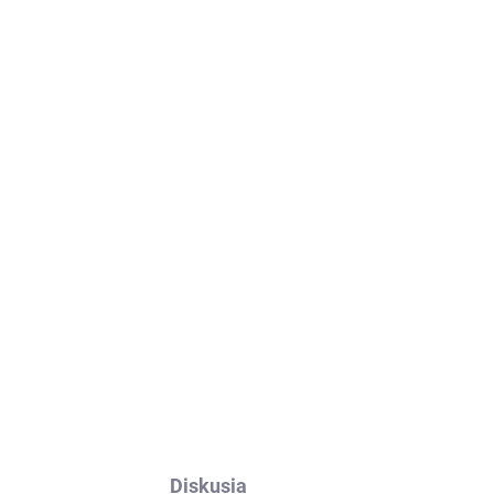
adom
Skladom
Sieť na stolný tenis
METEOR CLIP - 16010
18,60 €
Do košíka
Diskusia