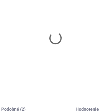
Skladom
Skl
mintonová sieť ​​​​​​​NILS
Jednodielne stĺpiky na
500
sieť 2 ks Netex
40 €
18,60 €
Do košíka
Do košíka
Podobné (2)
Hodnotenie