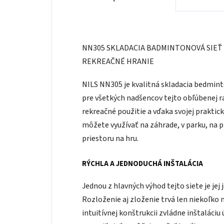
NN305 SKLADACIA BADMINTONOVÁ SIEŤ 
REKREAČNÉ HRANIE
NILS NN305 je kvalitná skladacia bedmin
pre všetkých nadšencov tejto obľúbenej ra
rekreačné použitie a vďaka svojej praktick
môžete využívať na záhrade, v parku, na 
priestoru na hru.
RÝCHLA A JEDNODUCHÁ INŠTALÁCIA
Jednou z hlavných výhod tejto siete je j
Rozloženie aj zloženie trvá len niekoľko 
intuitívnej konštrukcii zvládne inštaláciu 