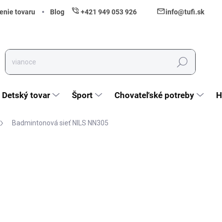
enie tovaru
Blog
+421 949 053 926
info@tufi.sk
Hľadať
Detský tovar
Šport
Chovateľské potreby
H
Badmintonová sieť NILS NN305
nia
ZNAČKA:
NILS
39,90 €
32,44 € bez DPH
Jednotková cena:
Skladom