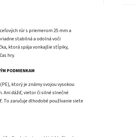
oceľových rúr s priemerom 25 mm a
iadne stabilná a odolná voči
, ktorá spája vonkajšie stĺpiky,
čas hry.
NÝM PODMIENKAM
 (PE), ktorý je známy svojou vysokou
Ani dážď, vietor či silné slnečné
sť. To zaručuje dlhodobé používanie siete