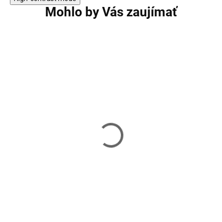
Mohlo by Vás zaujímať
Horná kladka LAT BAR
Multi grip HMS 
HMS UW14
45,60 €
47,90 €
Skladom
Skladom
Do košíka
Do košíka