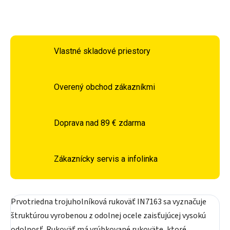
OPÝTAŤ SA
STRÁŽIŤ
Vlastné skladové priestory
Overený obchod zákazníkmi
Doprava nad 89 € zdarma
Zákaznícky servis a infolinka
Prvotriedna trojuholníková rukoväť IN7163 sa vyznačuje
štruktúrou vyrobenou z odolnej ocele zaisťujúcej vysokú
odolnosť. Rukoväť má vrúbkované rukoväte, ktoré