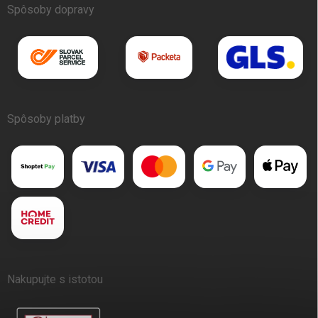
Spôsoby dopravy
Spôsoby platby
Nakupujte s istotou