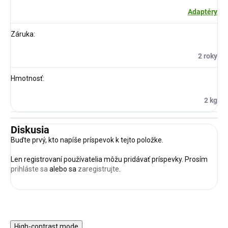
Adaptéry
Záruka
:
2 roky
Hmotnosť
:
2 kg
Diskusia
Buďte prvý, kto napíše príspevok k tejto položke.
Len registrovaní používatelia môžu pridávať príspevky. Prosím
prihláste sa
alebo sa
zaregistrujte
.
High-contrast mode